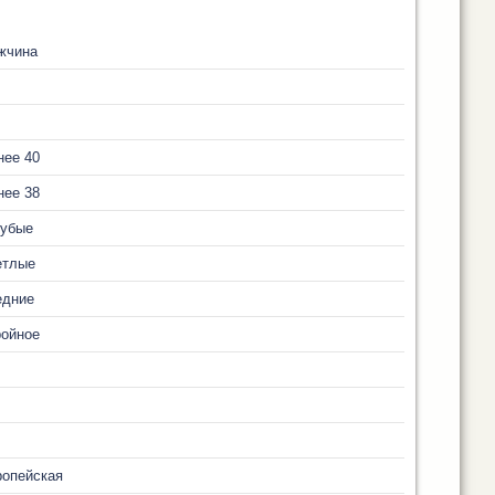
жчина
нее 40
нее 38
лубые
етлые
едние
ройное
ропейская