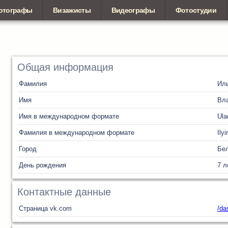
отографы
Визажисты
Видеографы
Фотостудии
Общая информация
Фамилия
Ил
Имя
Вл
Имя в международном формате
Ula
Фамилия в международном формате
Ilyi
Город
Бел
День рождения
7 л
Контактные данные
Страница vk.com
/da