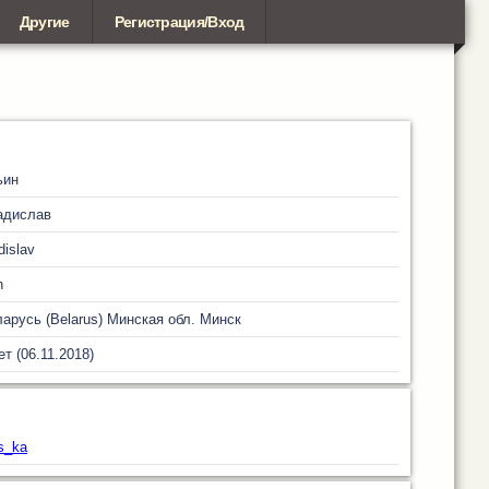
Другие
Регистрация/Вход
ьин
адислав
dislav
n
арусь (Belarus)
Минская обл.
Минск
ет (06.11.2018)
s_ka