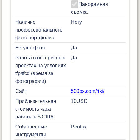
Панорамная
съемка
Наличие
Нету
профессионального
фото портфолио
Ретушь фото
Да
Работа в интересных
Да
проектах на условиях
tfp/tfcd (время за
фотографии)
Сайт
500px.com/riki/
Приблизительная
10
USD
стоимость часа
работы в $ США
Собственные
Pentax
инструменты